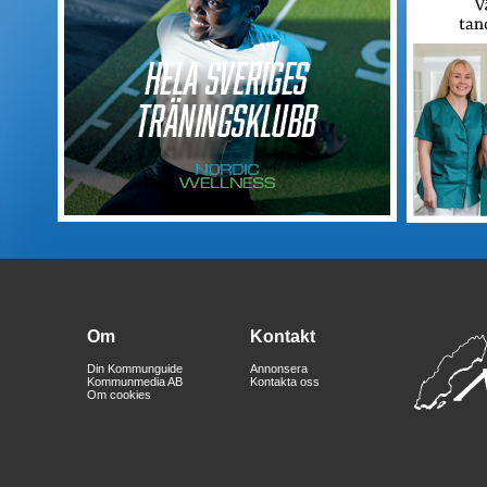
Om
Kontakt
Din Kommunguide
Annonsera
Kommunmedia AB
Kontakta oss
Om cookies