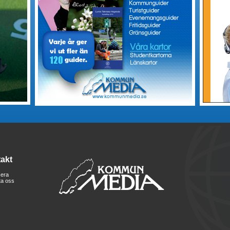
akt
era
ta oss