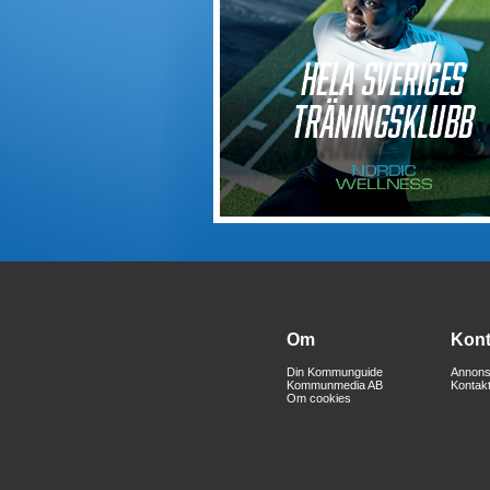
Om
Kont
Din Kommunguide
Annons
Kommunmedia AB
Kontak
Om cookies