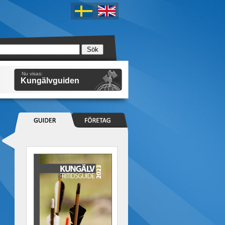
Nu visas:
Kungälvguiden