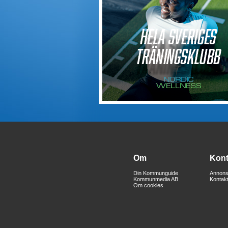
Om
Kont
Din Kommunguide
Annons
Kommunmedia AB
Kontak
Om cookies