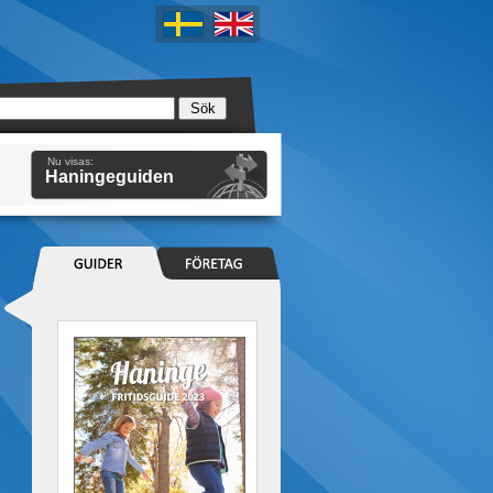
Nu visas:
Haningeguiden