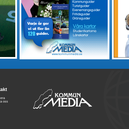
akt
era
ta oss