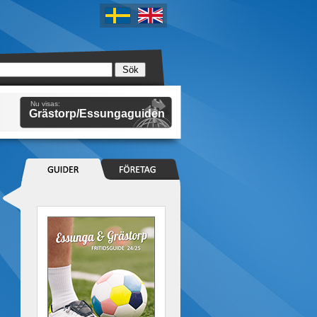
Nu visas:
Grästorp/Essungaguiden