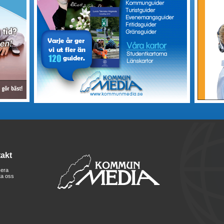
akt
era
ta oss