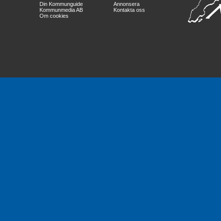
Din Kommunguide
Annonsera
Kommunmedia AB
Kontakta oss
Om cookies