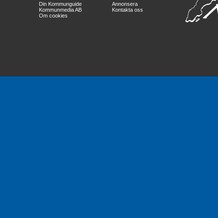
Din Kommunguide
Annonsera
Kommunmedia AB
Kontakta oss
Om cookies