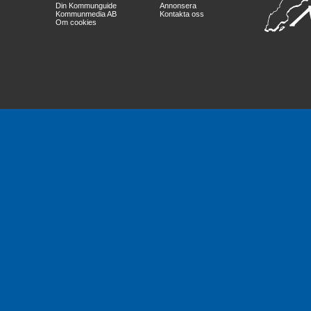
Din Kommunguide
Annonsera
Kommunmedia AB
Kontakta oss
Om cookies