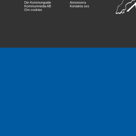
Din Kommunguide
Annonsera
Kommunmedia AB
Kontakta oss
Om cookies