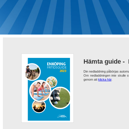
Hämta guide -
Din nedladdning påbörjas automa
Om nedladdningen inte skulle s
genom att
klicka här
.