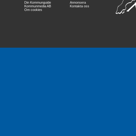
Din Kommunguide
Annonsera
Kommunmedia AB
Kontakta oss
Om cookies