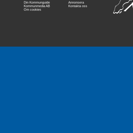
Din Kommunguide
Annonsera
Kommunmedia AB
Kontakta oss
Om cookies