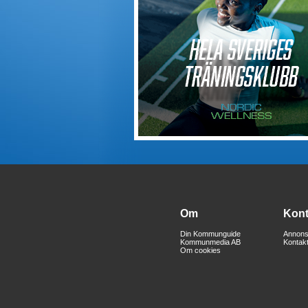
Om
Kont
Din Kommunguide
Annons
Kommunmedia AB
Kontak
Om cookies