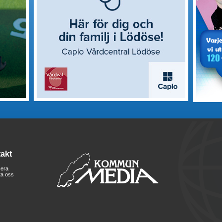
akt
era
ta oss